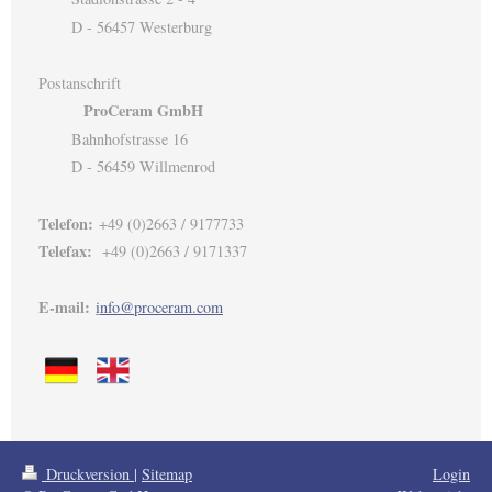
D - 56457 Westerburg
Postanschrift
ProCeram GmbH
Bahnhofstrasse 16
D - 56459 Willmenrod
Telefon:
+49 (0)2663 / 9177733
Telefax:
+49 (0)2663 / 9171337
E-mail:
i
nfo
@proceram.com
Druckversion
|
Sitemap
Login